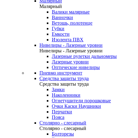
Малярный
Малярный
Валики малярные
Ванночки
Ветошь, полотенце
Губки
Емкости
Изолента ПВХ
Нивелиры - Лазерные уровни
Нивелиры - Лазерные уровни
Лазерные рулетки дальномеры
Лазерные уровни
Оптические нивелиры
Пневмо инструмент
Средства защиты труда
Средства защиты труда
Замки
Наколенники
Огнетушители порошковые
Очки Каски Наушники
Перчатки
Пояса
Столярно - слесарный
Столярно - слесарный
Болторезы