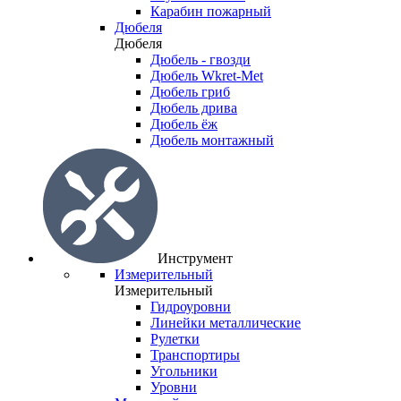
Карабин пожарный
Дюбеля
Дюбеля
Дюбель - гвозди
Дюбель Wkret-Met
Дюбель гриб
Дюбель дрива
Дюбель ёж
Дюбель монтажный
Инструмент
Измерительный
Измерительный
Гидроуровни
Линейки металлические
Рулетки
Транспортиры
Угольники
Уровни