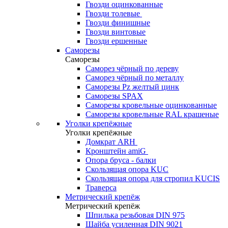
Гвозди оцинкованные
Гвозди толевые
Гвозди финишные
Гвозди винтовые
Гвозди ершенные
Саморезы
Саморезы
Саморез чёрный по дереву
Саморез чёрный по металлу
Саморезы Pz желтый цинк
Саморезы SPAX
Саморезы кровельные оцинкованные
Саморезы кровельные RAL крашеные
Уголки крепёжные
Уголки крепёжные
Домкрат ARH
Кронштейн amiG
Опора бруса - балки
Скользящая опора KUC
Скользящая опора для стропил KUCIS
Траверса
Метрический крепёж
Метрический крепёж
Шпилька резьбовая DIN 975
Шайба усиленная DIN 9021