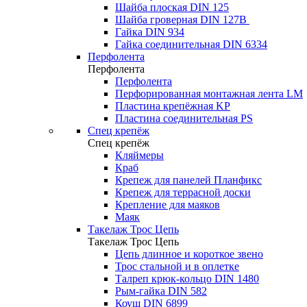
Шайба плоская DIN 125
Шайба гроверная DIN 127B
Гайка DIN 934
Гайка соединительная DIN 6334
Перфолента
Перфолента
Перфолента
Перфорированная монтажная лента LM
Пластина крепёжная KP
Пластина соединительная PS
Спец крепёж
Спец крепёж
Кляймеры
Краб
Крепеж для панелей Планфикс
Крепеж для террасной доски
Крепление для маяков
Маяк
Такелаж Трос Цепь
Такелаж Трос Цепь
Цепь длинное и короткое звено
Трос стальной и в оплетке
Талреп крюк-кольцо DIN 1480
Рым-гайка DIN 582
Коуш DIN 6899