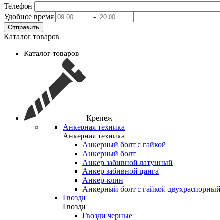
Телефон
Удобное время
-
Отправить
Каталог товаров
Каталог товаров
Крепеж
Анкерная техника
Анкерная техника
Анкерный болт с гайкой
Анкерный болт
Анкер забивной латунный
Анкер забивной цанга
Анкер-клин
Анкерный болт с гайкой двухраспорны
Гвозди
Гвозди
Гвозди черные