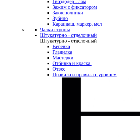
Гвоздодер - лом
Зажим с фиксатором
Заклепочники
Зубило
Карандаш, маркер, мел
Чалки стропы
Штукатурно - отделочный
Штукатурно - отделочный
Веревка
Гладилка
Мастерки
Отбивка и краска
Отвес
Правила и правила с уровнем