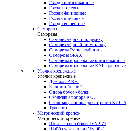
Гвозди оцинкованные
Гвозди толевые
Гвозди финишные
Гвозди винтовые
Гвозди ершенные
Саморезы
Саморезы
Саморез чёрный по дереву
Саморез чёрный по металлу
Саморезы Pz желтый цинк
Саморезы SPAX
Саморезы кровельные оцинкованные
Саморезы кровельные RAL крашеные
Уголки крепёжные
Уголки крепёжные
Домкрат ARH
Кронштейн amiG
Опора бруса - балки
Скользящая опора KUC
Скользящая опора для стропил KUCIS
Траверса
Метрический крепёж
Метрический крепёж
Шпилька резьбовая DIN 975
Шайба усиленная DIN 9021