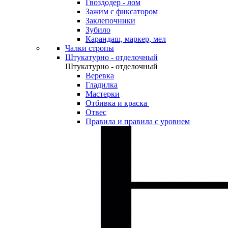
Гвоздодер - лом
Зажим с фиксатором
Заклепочники
Зубило
Карандаш, маркер, мел
Чалки стропы
Штукатурно - отделочный
Штукатурно - отделочный
Веревка
Гладилка
Мастерки
Отбивка и краска
Отвес
Правила и правила с уровнем