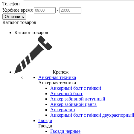
Телефон
Удобное время
-
Отправить
Каталог товаров
Каталог товаров
Крепеж
Анкерная техника
Анкерная техника
Анкерный болт с гайкой
Анкерный болт
Анкер забивной латунный
Анкер забивной цанга
Анкер-клин
Анкерный болт с гайкой двухраспорны
Гвозди
Гвозди
Гвозди черные