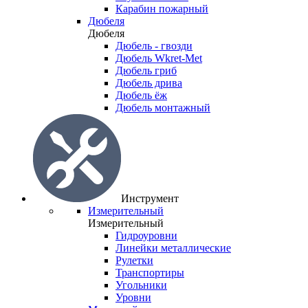
Карабин пожарный
Дюбеля
Дюбеля
Дюбель - гвозди
Дюбель Wkret-Met
Дюбель гриб
Дюбель дрива
Дюбель ёж
Дюбель монтажный
Инструмент
Измерительный
Измерительный
Гидроуровни
Линейки металлические
Рулетки
Транспортиры
Угольники
Уровни