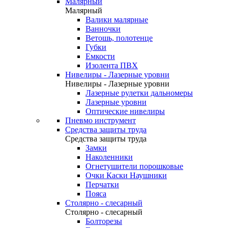
Малярный
Малярный
Валики малярные
Ванночки
Ветошь, полотенце
Губки
Емкости
Изолента ПВХ
Нивелиры - Лазерные уровни
Нивелиры - Лазерные уровни
Лазерные рулетки дальномеры
Лазерные уровни
Оптические нивелиры
Пневмо инструмент
Средства защиты труда
Средства защиты труда
Замки
Наколенники
Огнетушители порошковые
Очки Каски Наушники
Перчатки
Пояса
Столярно - слесарный
Столярно - слесарный
Болторезы