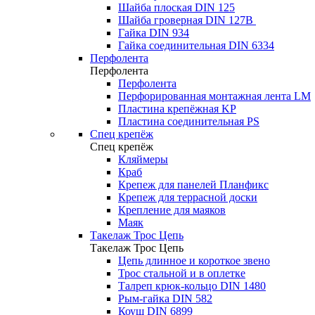
Шайба плоская DIN 125
Шайба гроверная DIN 127B
Гайка DIN 934
Гайка соединительная DIN 6334
Перфолента
Перфолента
Перфолента
Перфорированная монтажная лента LM
Пластина крепёжная KP
Пластина соединительная PS
Спец крепёж
Спец крепёж
Кляймеры
Краб
Крепеж для панелей Планфикс
Крепеж для террасной доски
Крепление для маяков
Маяк
Такелаж Трос Цепь
Такелаж Трос Цепь
Цепь длинное и короткое звено
Трос стальной и в оплетке
Талреп крюк-кольцо DIN 1480
Рым-гайка DIN 582
Коуш DIN 6899