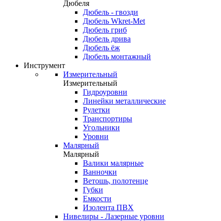
Дюбеля
Дюбель - гвозди
Дюбель Wkret-Met
Дюбель гриб
Дюбель дрива
Дюбель ёж
Дюбель монтажный
Инструмент
Измерительный
Измерительный
Гидроуровни
Линейки металлические
Рулетки
Транспортиры
Угольники
Уровни
Малярный
Малярный
Валики малярные
Ванночки
Ветошь, полотенце
Губки
Емкости
Изолента ПВХ
Нивелиры - Лазерные уровни