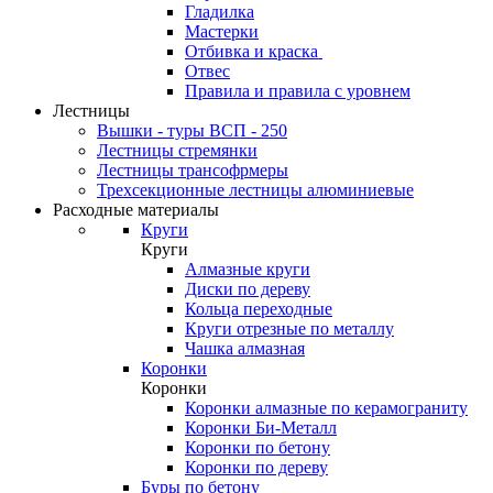
Гладилка
Мастерки
Отбивка и краска
Отвес
Правила и правила с уровнем
Лестницы
Вышки - туры ВСП - 250
Лестницы стремянки
Лестницы трансофрмеры
Трехсекционные лестницы алюминиевые
Расходные материалы
Круги
Круги
Алмазные круги
Диски по дереву
Кольца переходные
Круги отрезные по металлу
Чашка алмазная
Коронки
Коронки
Коронки алмазные по керамограниту
Коронки Би-Металл
Коронки по бетону
Коронки по дереву
Буры по бетону