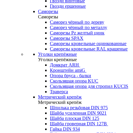
Гвозди винтовые
Гвозди ершенные
Саморезы
Саморезы
Саморез чёрный по дереву
Саморез чёрный по металлу
Саморезы Pz желтый цинк
Саморезы SPAX
Саморезы кровельные оцинкованные
Саморезы кровельные RAL крашеные
Уголки крепёжные
Уголки крепёжные
Домкрат ARH
Кронштейн amiG
Опора бруса - балки
Скользящая опора KUC
Скользящая опора для стропил KUCIS
Траверса
Метрический крепёж
Метрический крепёж
Шпилька резьбовая DIN 975
Шайба усиленная DIN 9021
Шайба плоская DIN 125
Шайба гроверная DIN 127B
Гайка DIN 934