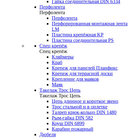
Гайка соединительная DIN 6334
Перфолента
Перфолента
Перфолента
Перфорированная монтажная лента
LM
Пластина крепёжная KP
Пластина соединительная PS
Спец крепёж
Спец крепёж
Кляймеры
Краб
Крепеж для панелей Планфикс
Крепеж для террасной доски
Крепление для маяков
Маяк
Такелаж Трос Цепь
Такелаж Трос Цепь
Цепь длинное и короткое звено
Трос стальной и в оплетке
Талреп крюк-кольцо DIN 1480
Рым-гайка DIN 582
Коуш DIN 6899
Карабин пожарный
Дюбеля