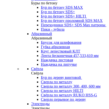
Буры по бетону
Бур по бетону SDS MAX
Бур по бетону SDS+
Бур по бетону SDS+ HILTI
Бур по бетону проломной SDS MAX
Переходники SDS+ SDS Max патроны
Пики - зубила
Абразивный
Абразивный
Брусок для шлифования
Губка абразивная
Круг лепестковый КЛТ
Лента бесконечная 457,533,610 мм
Наждачка листовая
Наждачка на липучке
Свёрла
Свёрла
Бур по дереву винтовой
Сверла по металлу
Сверла по металлу 300, 400, 600 мм
Сверла по металлу HILTI
Свёрла по металлу RUKO HSS-G
Сверло перьевое по дереву
Электроды
Электроды