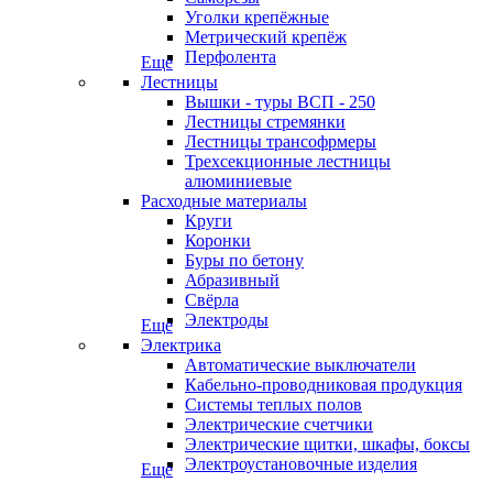
Уголки крепёжные
Метрический крепёж
Перфолента
Еще
Лестницы
Вышки - туры ВСП - 250
Лестницы стремянки
Лестницы трансофрмеры
Трехсекционные лестницы
алюминиевые
Расходные материалы
Круги
Коронки
Буры по бетону
Абразивный
Свёрла
Электроды
Еще
Электрика
Автоматические выключатели
Кабельно-проводниковая продукция
Системы теплых полов
Электрические счетчики
Электрические щитки, шкафы, боксы
Электроустановочные изделия
Еще