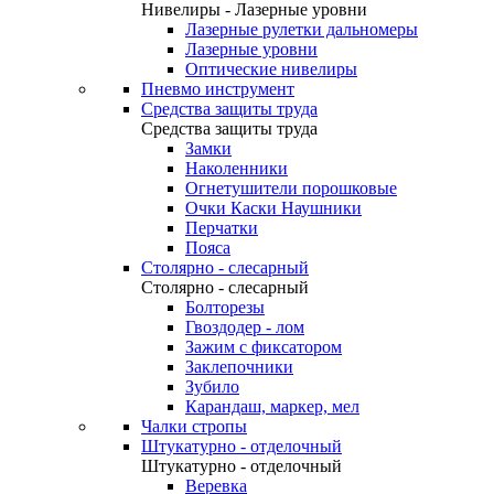
Нивелиры - Лазерные уровни
Лазерные рулетки дальномеры
Лазерные уровни
Оптические нивелиры
Пневмо инструмент
Средства защиты труда
Средства защиты труда
Замки
Наколенники
Огнетушители порошковые
Очки Каски Наушники
Перчатки
Пояса
Столярно - слесарный
Столярно - слесарный
Болторезы
Гвоздодер - лом
Зажим с фиксатором
Заклепочники
Зубило
Карандаш, маркер, мел
Чалки стропы
Штукатурно - отделочный
Штукатурно - отделочный
Веревка