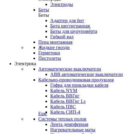
Электроды
Биты
Биты
Адаптер для бит
Бита шестигранная
Биты для шуруповёрта
Гибкий вал
Пена монтажная
Жидкие гвозди
Герметики
Пистолеты
Электрика
Автоматические выключатели
ABB автоматические выключатели
Кабельно-проводниковая продукция
Гофра для прокладки кабеля
Кабель NYM
Кабель ВВГнг
Кабель ВВГнг Ls
Кабель ПВС
Кабель СИП-4
Еще
Системы теплых полов
Лента демпферная
Нагревательные маты