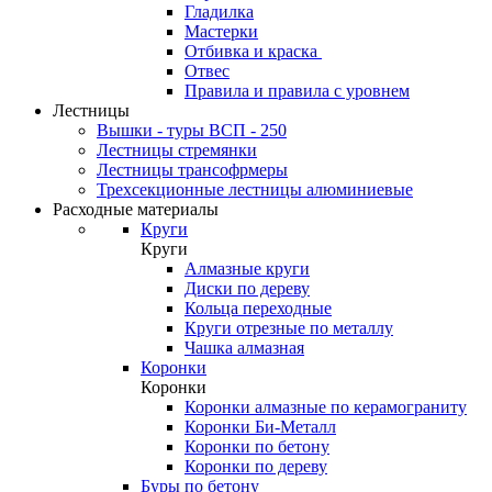
Гладилка
Мастерки
Отбивка и краска
Отвес
Правила и правила с уровнем
Лестницы
Вышки - туры ВСП - 250
Лестницы стремянки
Лестницы трансофрмеры
Трехсекционные лестницы алюминиевые
Расходные материалы
Круги
Круги
Алмазные круги
Диски по дереву
Кольца переходные
Круги отрезные по металлу
Чашка алмазная
Коронки
Коронки
Коронки алмазные по керамограниту
Коронки Би-Металл
Коронки по бетону
Коронки по дереву
Буры по бетону