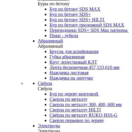
Буры по бетону
Бур по бетону SDS MAX
Бур по бетону SDS+
Бур по бетону SDS+ HILTI
Бур по бетону проломной SDS MAX
Переходники SDS+ SDS Max патроны
Пики - зубила
Абразивный
Абразивный
Брусок для шлифования
Губка абразивная
Круг лепестковый КЛТ
Лента бесконечная 457,533,610 мм
Наждачка листовая
Наждачка на липучке
Свёрла
Свёрла
Бур по дереву винтовой
Сверла по металлу
Сверла по металлу 300, 400, 600 мм
Сверла по металлу HILTI
Свёрла по металлу RUKO HSS-G
Сверло перьевое по дереву
Электроды
Электроды