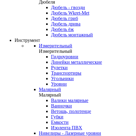
Дюбеля
Дюбель - гвозди
Дюбель Wkret-Met
Дюбель гриб
Дюбель дрива
Дюбель ёж
Дюбель монтажный
Инструмент
Измерительный
Измерительный
Гидроуровни
Линейки металлические
Рулетки
Транспортиры
Угольники
Уровни
Малярный
Малярный
Валики малярные
Ванночки
Ветошь, полотенце
Губки
Емкости
Изолента ПВХ
Нивелиры - Лазерные уровни