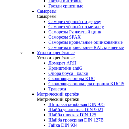
Гвозди винтовые
Гвозди ершенные
Саморезы
Саморезы
Саморез чёрный по дереву
Саморез чёрный по металлу
Саморезы Pz желтый цинк
Саморезы SPAX
Саморезы кровельные оцинкованные
Саморезы кровельные RAL крашеные
Уголки крепёжные
Уголки крепёжные
Домкрат ARH
Кронштейн amiG
Опора бруса - балки
Скользящая опора KUC
Скользящая опора для стропил KUCIS
Траверса
Метрический крепёж
Метрический крепёж
Шпилька резьбовая DIN 975
Шайба усиленная DIN 9021
Шайба плоская DIN 125
Шайба гроверная DIN 127B
Гайка DIN 934