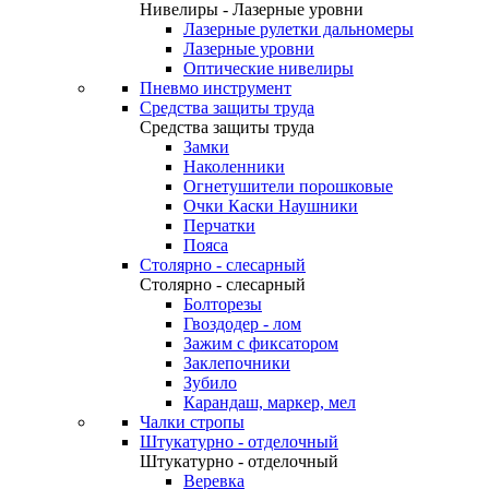
Нивелиры - Лазерные уровни
Лазерные рулетки дальномеры
Лазерные уровни
Оптические нивелиры
Пневмо инструмент
Средства защиты труда
Средства защиты труда
Замки
Наколенники
Огнетушители порошковые
Очки Каски Наушники
Перчатки
Пояса
Столярно - слесарный
Столярно - слесарный
Болторезы
Гвоздодер - лом
Зажим с фиксатором
Заклепочники
Зубило
Карандаш, маркер, мел
Чалки стропы
Штукатурно - отделочный
Штукатурно - отделочный
Веревка