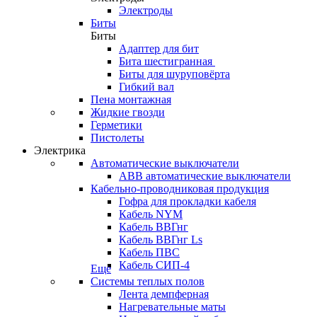
Электроды
Биты
Биты
Адаптер для бит
Бита шестигранная
Биты для шуруповёрта
Гибкий вал
Пена монтажная
Жидкие гвозди
Герметики
Пистолеты
Электрика
Автоматические выключатели
ABB автоматические выключатели
Кабельно-проводниковая продукция
Гофра для прокладки кабеля
Кабель NYM
Кабель ВВГнг
Кабель ВВГнг Ls
Кабель ПВС
Кабель СИП-4
Еще
Системы теплых полов
Лента демпферная
Нагревательные маты