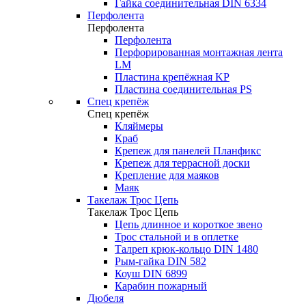
Гайка соединительная DIN 6334
Перфолента
Перфолента
Перфолента
Перфорированная монтажная лента
LM
Пластина крепёжная KP
Пластина соединительная PS
Спец крепёж
Спец крепёж
Кляймеры
Краб
Крепеж для панелей Планфикс
Крепеж для террасной доски
Крепление для маяков
Маяк
Такелаж Трос Цепь
Такелаж Трос Цепь
Цепь длинное и короткое звено
Трос стальной и в оплетке
Талреп крюк-кольцо DIN 1480
Рым-гайка DIN 582
Коуш DIN 6899
Карабин пожарный
Дюбеля