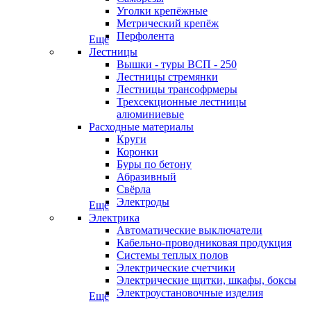
Уголки крепёжные
Метрический крепёж
Перфолента
Еще
Лестницы
Вышки - туры ВСП - 250
Лестницы стремянки
Лестницы трансофрмеры
Трехсекционные лестницы
алюминиевые
Расходные материалы
Круги
Коронки
Буры по бетону
Абразивный
Свёрла
Электроды
Еще
Электрика
Автоматические выключатели
Кабельно-проводниковая продукция
Системы теплых полов
Электрические счетчики
Электрические щитки, шкафы, боксы
Электроустановочные изделия
Еще