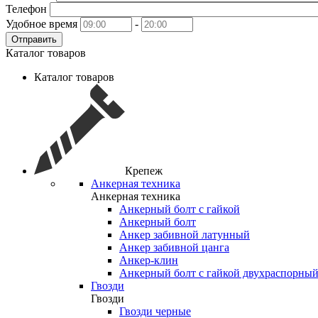
Телефон
Удобное время
-
Отправить
Каталог товаров
Каталог товаров
Крепеж
Анкерная техника
Анкерная техника
Анкерный болт с гайкой
Анкерный болт
Анкер забивной латунный
Анкер забивной цанга
Анкер-клин
Анкерный болт с гайкой двухраспорны
Гвозди
Гвозди
Гвозди черные