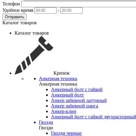
Телефон
Удобное время
-
Отправить
Каталог товаров
Каталог товаров
Крепеж
Анкерная техника
Анкерная техника
Анкерный болт с гайкой
Анкерный болт
Анкер забивной латунный
Анкер забивной цанга
Анкер-клин
Анкерный болт с гайкой двухраспорны
Гвозди
Гвозди
Гвозди черные