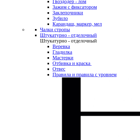
Гвоздодер - лом
Зажим с фиксатором
Заклепочники
Зубило
Карандаш, маркер, мел
Чалки стропы
Штукатурно - отделочный
Штукатурно - отделочный
Веревка
Гладилка
Мастерки
Отбивка и краска
Отвес
Правила и правила с уровнем