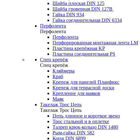
Шайба плоская DIN 125
Шайба гроверная DIN 127B
Гайка DIN 934
Гайка соединительная DIN 6334
Перфолента
Перфолента
Перфолента
Перфорированная монтажная лента LM
Пластина крепёжная KP
Пластина соединительная PS
Спец крепёж
Спец крепёж
Кляймеры
Краб
Крепеж для панелей Планфикс
Крепеж для террасной доски
Крепление для маяков
Маяк
Такелаж Трос Цепь
Такелаж Трос Цепь
Цепь длинное и короткое звено
Трос стальной и в оплетке
Талреп крюк-кольцо DIN 1480
Рым-гайка DIN 582
Коуш DIN 6899