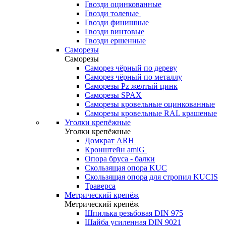
Гвозди оцинкованные
Гвозди толевые
Гвозди финишные
Гвозди винтовые
Гвозди ершенные
Саморезы
Саморезы
Саморез чёрный по дереву
Саморез чёрный по металлу
Саморезы Pz желтый цинк
Саморезы SPAX
Саморезы кровельные оцинкованные
Саморезы кровельные RAL крашеные
Уголки крепёжные
Уголки крепёжные
Домкрат ARH
Кронштейн amiG
Опора бруса - балки
Скользящая опора KUC
Скользящая опора для стропил KUCIS
Траверса
Метрический крепёж
Метрический крепёж
Шпилька резьбовая DIN 975
Шайба усиленная DIN 9021