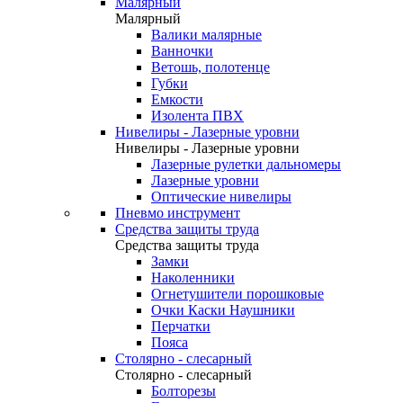
Малярный
Малярный
Валики малярные
Ванночки
Ветошь, полотенце
Губки
Емкости
Изолента ПВХ
Нивелиры - Лазерные уровни
Нивелиры - Лазерные уровни
Лазерные рулетки дальномеры
Лазерные уровни
Оптические нивелиры
Пневмо инструмент
Средства защиты труда
Средства защиты труда
Замки
Наколенники
Огнетушители порошковые
Очки Каски Наушники
Перчатки
Пояса
Столярно - слесарный
Столярно - слесарный
Болторезы