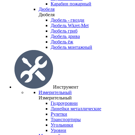
Карабин пожарный
Дюбеля
Дюбеля
Дюбель - гвозди
Дюбель Wkret-Met
Дюбель гриб
Дюбель дрива
Дюбель ёж
Дюбель монтажный
Инструмент
Измерительный
Измерительный
Гидроуровни
Линейки металлические
Рулетки
Транспортиры
Угольники
Уровни