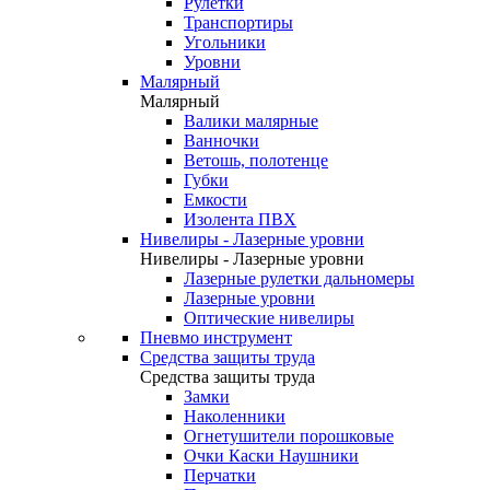
Рулетки
Транспортиры
Угольники
Уровни
Малярный
Малярный
Валики малярные
Ванночки
Ветошь, полотенце
Губки
Емкости
Изолента ПВХ
Нивелиры - Лазерные уровни
Нивелиры - Лазерные уровни
Лазерные рулетки дальномеры
Лазерные уровни
Оптические нивелиры
Пневмо инструмент
Средства защиты труда
Средства защиты труда
Замки
Наколенники
Огнетушители порошковые
Очки Каски Наушники
Перчатки