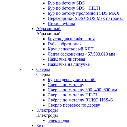
Бур по бетону SDS+
Бур по бетону SDS+ HILTI
Бур по бетону проломной SDS MAX
Переходники SDS+ SDS Max патроны
Пики - зубила
Абразивный
Абразивный
Брусок для шлифования
Губка абразивная
Круг лепестковый КЛТ
Лента бесконечная 457,533,610 мм
Наждачка листовая
Наждачка на липучке
Свёрла
Свёрла
Бур по дереву винтовой
Сверла по металлу
Сверла по металлу 300, 400, 600 мм
Сверла по металлу HILTI
Свёрла по металлу RUKO HSS-G
Сверло перьевое по дереву
Электроды
Электроды
Электроды
Биты