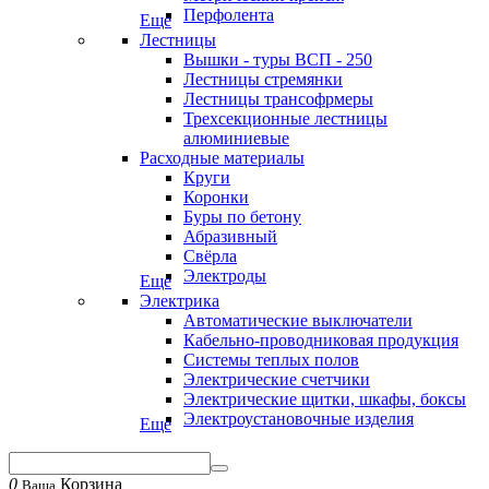
Перфолента
Еще
Лестницы
Вышки - туры ВСП - 250
Лестницы стремянки
Лестницы трансофрмеры
Трехсекционные лестницы
алюминиевые
Расходные материалы
Круги
Коронки
Буры по бетону
Абразивный
Свёрла
Электроды
Еще
Электрика
Автоматические выключатели
Кабельно-проводниковая продукция
Системы теплых полов
Электрические счетчики
Электрические щитки, шкафы, боксы
Электроустановочные изделия
Еще
0
Корзина
Ваша