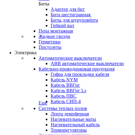
Биты
Адаптер для бит
Бита шестигранная
Биты для шуруповёрта
Гибкий вал
Пена монтажная
Жидкие гвозди
Герметики
Пистолеты
Электрика
Автоматические выключатели
ABB автоматические выключатели
Кабельно-проводниковая продукция
Гофра для прокладки кабеля
Кабель NYM
Кабель ВВГнг
Кабель ВВГнг Ls
Кабель ПВС
Кабель СИП-4
Еще
Системы теплых полов
Лента демпферная
Нагревательные маты
Нагревательный кабель
Терморегуляторы