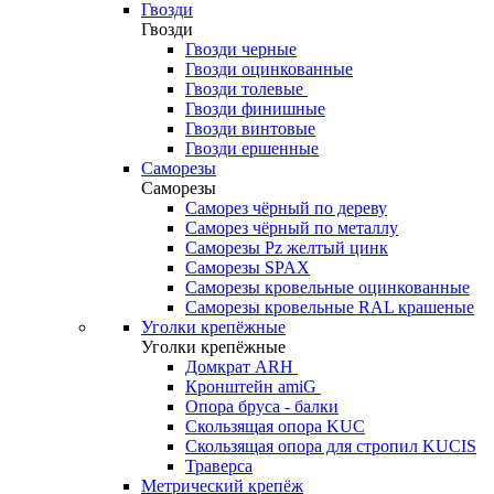
Гвозди
Гвозди
Гвозди черные
Гвозди оцинкованные
Гвозди толевые
Гвозди финишные
Гвозди винтовые
Гвозди ершенные
Саморезы
Саморезы
Саморез чёрный по дереву
Саморез чёрный по металлу
Саморезы Pz желтый цинк
Саморезы SPAX
Саморезы кровельные оцинкованные
Саморезы кровельные RAL крашеные
Уголки крепёжные
Уголки крепёжные
Домкрат ARH
Кронштейн amiG
Опора бруса - балки
Скользящая опора KUC
Скользящая опора для стропил KUCIS
Траверса
Метрический крепёж