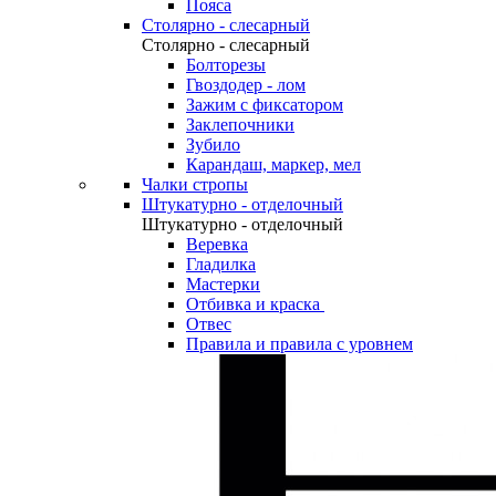
Пояса
Столярно - слесарный
Столярно - слесарный
Болторезы
Гвоздодер - лом
Зажим с фиксатором
Заклепочники
Зубило
Карандаш, маркер, мел
Чалки стропы
Штукатурно - отделочный
Штукатурно - отделочный
Веревка
Гладилка
Мастерки
Отбивка и краска
Отвес
Правила и правила с уровнем