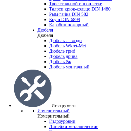
Трос стальной и в оплетке
Талреп крюк-кольцо DIN 1480
Рым-гайка DIN 582
Коуш DIN 6899
Карабин пожарный
Дюбеля
Дюбеля
Дюбель - гвозди
Дюбель Wkret-Met
Дюбель гриб
Дюбель дрива
Дюбель ёж
Дюбель монтажный
Инструмент
Измерительный
Измерительный
Гидроуровни
Линейки металлические