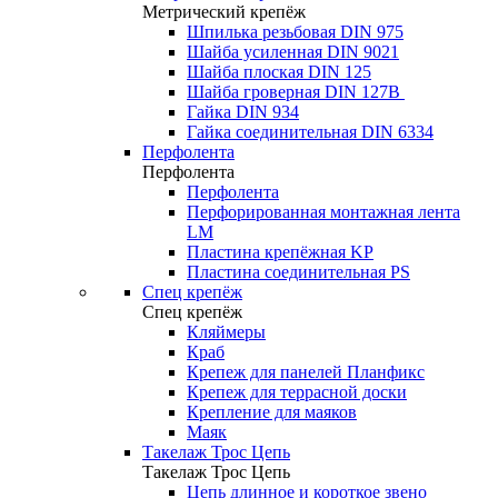
Метрический крепёж
Шпилька резьбовая DIN 975
Шайба усиленная DIN 9021
Шайба плоская DIN 125
Шайба гроверная DIN 127B
Гайка DIN 934
Гайка соединительная DIN 6334
Перфолента
Перфолента
Перфолента
Перфорированная монтажная лента
LM
Пластина крепёжная KP
Пластина соединительная PS
Спец крепёж
Спец крепёж
Кляймеры
Краб
Крепеж для панелей Планфикс
Крепеж для террасной доски
Крепление для маяков
Маяк
Такелаж Трос Цепь
Такелаж Трос Цепь
Цепь длинное и короткое звено