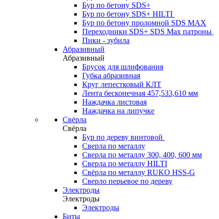
Бур по бетону SDS+
Бур по бетону SDS+ HILTI
Бур по бетону проломной SDS MAX
Переходники SDS+ SDS Max патроны
Пики - зубила
Абразивный
Абразивный
Брусок для шлифования
Губка абразивная
Круг лепестковый КЛТ
Лента бесконечная 457,533,610 мм
Наждачка листовая
Наждачка на липучке
Свёрла
Свёрла
Бур по дереву винтовой
Сверла по металлу
Сверла по металлу 300, 400, 600 мм
Сверла по металлу HILTI
Свёрла по металлу RUKO HSS-G
Сверло перьевое по дереву
Электроды
Электроды
Электроды
Биты