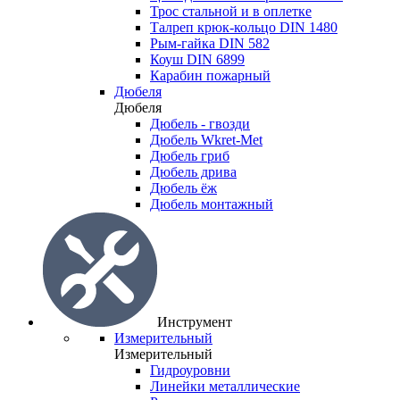
Трос стальной и в оплетке
Талреп крюк-кольцо DIN 1480
Рым-гайка DIN 582
Коуш DIN 6899
Карабин пожарный
Дюбеля
Дюбеля
Дюбель - гвозди
Дюбель Wkret-Met
Дюбель гриб
Дюбель дрива
Дюбель ёж
Дюбель монтажный
Инструмент
Измерительный
Измерительный
Гидроуровни
Линейки металлические