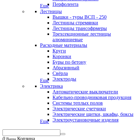
Перфолента
Еще
Лестницы
Вышки - туры ВСП - 250
Лестницы стремянки
Лестницы трансофрмеры
Трехсекционные лестницы
алюминиевые
Расходные материалы
Круги
Коронки
Буры по бетону
Абразивный
Свёрла
Электроды
Еще
Электрика
Автоматические выключатели
Кабельно-проводниковая продукция
Системы теплых полов
Электрические счетчики
Электрические щитки, шкафы, боксы
Электроустановочные изделия
Еще
0
Корзина
Ваша