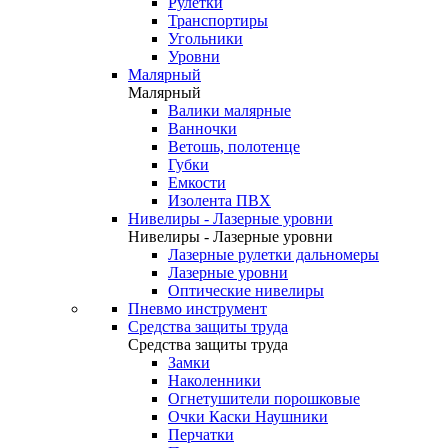
Рулетки
Транспортиры
Угольники
Уровни
Малярный
Малярный
Валики малярные
Ванночки
Ветошь, полотенце
Губки
Емкости
Изолента ПВХ
Нивелиры - Лазерные уровни
Нивелиры - Лазерные уровни
Лазерные рулетки дальномеры
Лазерные уровни
Оптические нивелиры
Пневмо инструмент
Средства защиты труда
Средства защиты труда
Замки
Наколенники
Огнетушители порошковые
Очки Каски Наушники
Перчатки