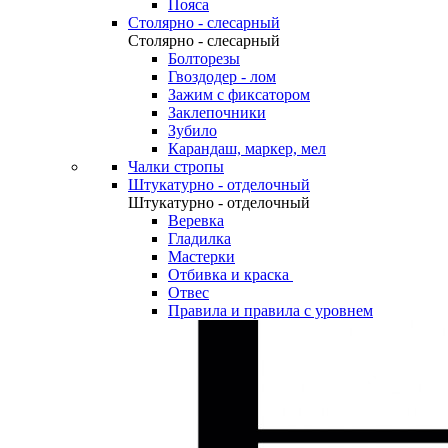
Пояса
Столярно - слесарный
Столярно - слесарный
Болторезы
Гвоздодер - лом
Зажим с фиксатором
Заклепочники
Зубило
Карандаш, маркер, мел
Чалки стропы
Штукатурно - отделочный
Штукатурно - отделочный
Веревка
Гладилка
Мастерки
Отбивка и краска
Отвес
Правила и правила с уровнем