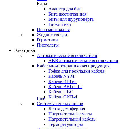
Биты
Адаптер для бит
Бита шестигранная
Биты для шуруповёрта
Гибкий вал
Пена монтажная
Жидкие гвозди
Герметики
Пистолеты
Электрика
Автоматические выключатели
ABB автоматические выключатели
Кабельно-проводниковая продукция
Гофра для прокладки кабеля
Кабель NYM
Кабель ВВГнг
Кабель ВВГнг Ls
Кабель ПВС
Кабель СИП-4
Еще
Системы теплых полов
Лента демпферная
Нагревательные маты
Нагревательный кабель
Терморегуляторы