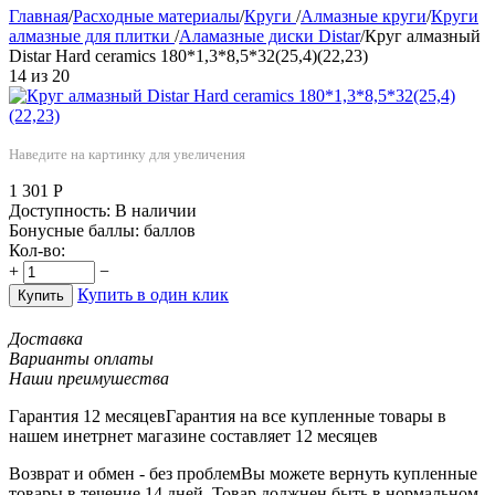
Главная
/
Расходные материалы
/
Круги
/
Алмазные круги
/
Круги
алмазные для плитки
/
Аламазные диски Distar
/
Круг алмазный
Distar Hard ceramics 180*1,3*8,5*32(25,4)(22,23)
14
из
20
Наведите на картинку для увеличения
1 301
Р
Доступность:
В наличии
Бонусные баллы:
баллов
Кол-во:
+
−
Купить в один клик
Купить
Доставка
Варианты оплаты
Наши преимушества
Гарантия 12 месяцев
Гарантия на все купленные товары в
нашем инетрнет магазине составляет 12 месяцев
Возврат и обмен - без проблем
Вы можете вернуть купленные
товары в течение 14 дней. Товар должнен быть в нормальном