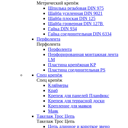
Метрический крепёж
Шпилька резьбовая DIN 975
Шайба усиленная DIN 9021
Шайба плоская DIN 125
Шайба гроверная DIN 127B
Гайка DIN 934
Гайка соединительная DIN 6334
Перфолента
Перфолента
Перфолента
Перфорированная монтажная лента
LM
Пластина крепёжная KP
Пластина соединительная PS
Спец крепёж
Спец крепёж
Кляймеры
Краб
Крепеж для панелей Планфикс
Крепеж для террасной доски
Крепление для маяков
Маяк
Такелаж Трос Цепь
Такелаж Трос Цепь
Цепь длинное и короткое звено