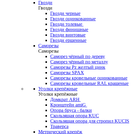
Гвозди
Гвозди
Гвозди черные
Гвозди оцинкованные
Гвозди толевые
Гвозди финишные
Гвозди винтовые
Гвозди ершенные
Саморезы
Саморезы
Саморез чёрный по дереву
Саморез чёрный по металлу
Саморезы Pz желтый цинк
Саморезы SPAX
Саморезы кровельные оцинкованные
Саморезы кровельные RAL крашеные
Уголки крепёжные
Уголки крепёжные
Домкрат ARH
Кронштейн amiG
Опора бруса - балки
Скользящая опора KUC
Скользящая опора для стропил KUCIS
Траверса
Метрический крепёж