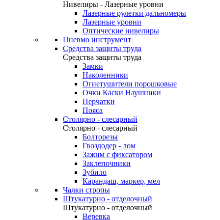
Нивелиры - Лазерные уровни
Лазерные рулетки дальномеры
Лазерные уровни
Оптические нивелиры
Пневмо инструмент
Средства защиты труда
Средства защиты труда
Замки
Наколенники
Огнетушители порошковые
Очки Каски Наушники
Перчатки
Пояса
Столярно - слесарный
Столярно - слесарный
Болторезы
Гвоздодер - лом
Зажим с фиксатором
Заклепочники
Зубило
Карандаш, маркер, мел
Чалки стропы
Штукатурно - отделочный
Штукатурно - отделочный
Веревка