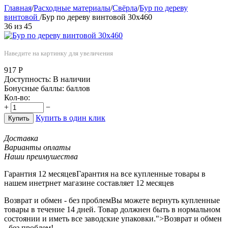
Главная
/
Расходные материалы
/
Свёрла
/
Бур по дереву
винтовой
/
Бур по дереву винтовой 30x460
36
из
45
Наведите на картинку для увеличения
917
Р
Доступность:
В наличии
Бонусные баллы:
баллов
Кол-во:
+
−
Купить в один клик
Купить
Доставка
Варианты оплаты
Наши преимушества
Гарантия 12 месяцев
Гарантия на все купленные товары в
нашем инетрнет магазине составляет 12 месяцев
Возврат и обмен - без проблем
Вы можете вернуть купленные
товары в течение 14 дней. Товар должнен быть в нормальном
состоянии и иметь все заводские упаковки.">Возврат и обмен
- без проблем!