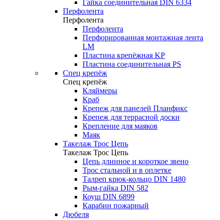
Гайка соединительная DIN 6334
Перфолента
Перфолента
Перфолента
Перфорированная монтажная лента
LM
Пластина крепёжная KP
Пластина соединительная PS
Спец крепёж
Спец крепёж
Кляймеры
Краб
Крепеж для панелей Планфикс
Крепеж для террасной доски
Крепление для маяков
Маяк
Такелаж Трос Цепь
Такелаж Трос Цепь
Цепь длинное и короткое звено
Трос стальной и в оплетке
Талреп крюк-кольцо DIN 1480
Рым-гайка DIN 582
Коуш DIN 6899
Карабин пожарный
Дюбеля