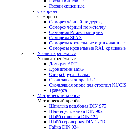
Гвозди винтовые
Гвозди ершенные
Саморезы
Саморезы
Саморез чёрный по дереву
Саморез чёрный по металлу
Саморезы Pz желтый цинк
Саморезы SPAX
Саморезы кровельные оцинкованные
Саморезы кровельные RAL крашеные
Уголки крепёжные
Уголки крепёжные
Домкрат ARH
Кронштейн amiG
Опора бруса - балки
Скользящая опора KUC
Скользящая опора для стропил KUCIS
Траверса
Метрический крепёж
Метрический крепёж
Шпилька резьбовая DIN 975
Шайба усиленная DIN 9021
Шайба плоская DIN 125
Шайба гроверная DIN 127B
Гайка DIN 934