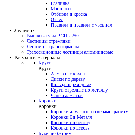
Гладилка
Мастерки
Отбивка и краска
Отвес
Правила и правила с уровнем
Лестницы
Вышки - туры ВСП - 250
Лестницы стремянки
Лестницы трансофрмеры
Трехсекционные лестницы алюминиевые
Расходные материалы
Круги
Круги
Алмазные круги
Диски по дереву
Кольца переходные
Круги отрезные по металлу
Чашка алмазная
Коронки
Коронки
Коронки алмазные по керамограниту
Коронки Би-Металл
Коронки по бетону
Коронки по дереву
Буры по бетону