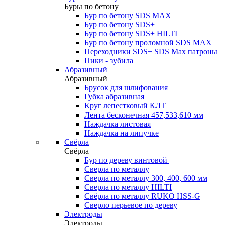
Буры по бетону
Бур по бетону SDS MAX
Бур по бетону SDS+
Бур по бетону SDS+ HILTI
Бур по бетону проломной SDS MAX
Переходники SDS+ SDS Max патроны
Пики - зубила
Абразивный
Абразивный
Брусок для шлифования
Губка абразивная
Круг лепестковый КЛТ
Лента бесконечная 457,533,610 мм
Наждачка листовая
Наждачка на липучке
Свёрла
Свёрла
Бур по дереву винтовой
Сверла по металлу
Сверла по металлу 300, 400, 600 мм
Сверла по металлу HILTI
Свёрла по металлу RUKO HSS-G
Сверло перьевое по дереву
Электроды
Электроды