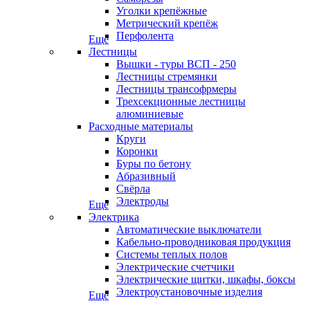
Уголки крепёжные
Метрический крепёж
Перфолента
Еще
Лестницы
Вышки - туры ВСП - 250
Лестницы стремянки
Лестницы трансофрмеры
Трехсекционные лестницы
алюминиевые
Расходные материалы
Круги
Коронки
Буры по бетону
Абразивный
Свёрла
Электроды
Еще
Электрика
Автоматические выключатели
Кабельно-проводниковая продукция
Системы теплых полов
Электрические счетчики
Электрические щитки, шкафы, боксы
Электроустановочные изделия
Еще