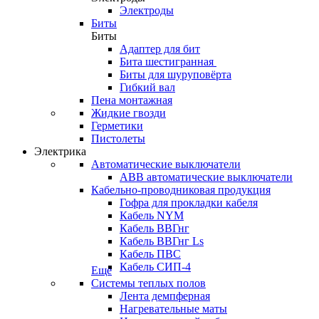
Электроды
Биты
Биты
Адаптер для бит
Бита шестигранная
Биты для шуруповёрта
Гибкий вал
Пена монтажная
Жидкие гвозди
Герметики
Пистолеты
Электрика
Автоматические выключатели
ABB автоматические выключатели
Кабельно-проводниковая продукция
Гофра для прокладки кабеля
Кабель NYM
Кабель ВВГнг
Кабель ВВГнг Ls
Кабель ПВС
Кабель СИП-4
Еще
Системы теплых полов
Лента демпферная
Нагревательные маты