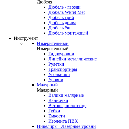
Дюбеля
Дюбель - гвозди
Дюбель Wkret-Met
Дюбель гриб
Дюбель дрива
Дюбель ёж
Дюбель монтажный
Инструмент
Измерительный
Измерительный
Гидроуровни
Линейки металлические
Рулетки
Транспортиры
Угольники
Уровни
Малярный
Малярный
Валики малярные
Ванночки
Ветошь, полотенце
Губки
Емкости
Изолента ПВХ
Нивелиры - Лазерные уровни