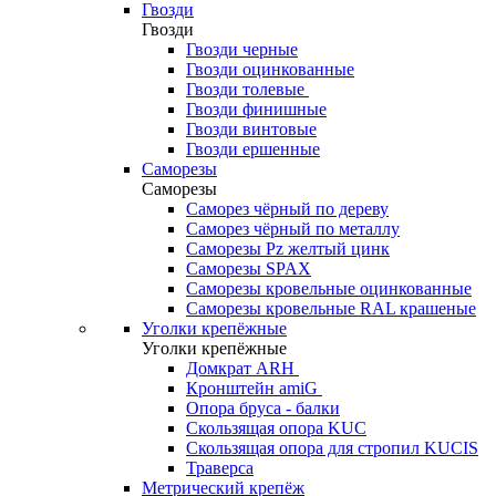
Гвозди
Гвозди
Гвозди черные
Гвозди оцинкованные
Гвозди толевые
Гвозди финишные
Гвозди винтовые
Гвозди ершенные
Саморезы
Саморезы
Саморез чёрный по дереву
Саморез чёрный по металлу
Саморезы Pz желтый цинк
Саморезы SPAX
Саморезы кровельные оцинкованные
Саморезы кровельные RAL крашеные
Уголки крепёжные
Уголки крепёжные
Домкрат ARH
Кронштейн amiG
Опора бруса - балки
Скользящая опора KUC
Скользящая опора для стропил KUCIS
Траверса
Метрический крепёж