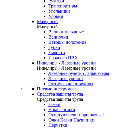
Рулетки
Транспортиры
Угольники
Уровни
Малярный
Малярный
Валики малярные
Ванночки
Ветошь, полотенце
Губки
Емкости
Изолента ПВХ
Нивелиры - Лазерные уровни
Нивелиры - Лазерные уровни
Лазерные рулетки дальномеры
Лазерные уровни
Оптические нивелиры
Пневмо инструмент
Средства защиты труда
Средства защиты труда
Замки
Наколенники
Огнетушители порошковые
Очки Каски Наушники
Перчатки