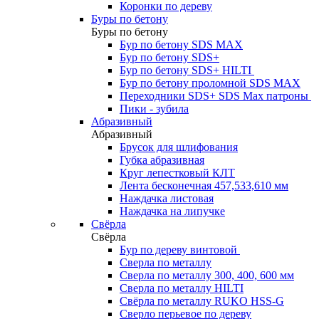
Коронки по дереву
Буры по бетону
Буры по бетону
Бур по бетону SDS MAX
Бур по бетону SDS+
Бур по бетону SDS+ HILTI
Бур по бетону проломной SDS MAX
Переходники SDS+ SDS Max патроны
Пики - зубила
Абразивный
Абразивный
Брусок для шлифования
Губка абразивная
Круг лепестковый КЛТ
Лента бесконечная 457,533,610 мм
Наждачка листовая
Наждачка на липучке
Свёрла
Свёрла
Бур по дереву винтовой
Сверла по металлу
Сверла по металлу 300, 400, 600 мм
Сверла по металлу HILTI
Свёрла по металлу RUKO HSS-G
Сверло перьевое по дереву