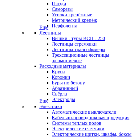
Гвозди
Саморезы
Уголки крепёжные
Метрический крепёж
Перфолента
Еще
Лестницы
Вышки - туры ВСП - 250
Лестницы стремянки
Лестницы трансофрмеры
Трехсекционные лестницы
алюминиевые
Расходные материалы
Круги
Коронки
Буры по бетону
Абразивный
Свёрла
Электроды
Еще
Электрика
Автоматические выключатели
Кабельно-проводниковая продукция
Системы теплых полов
Электрические счетчики
Электрические щитки, шкафы, боксы