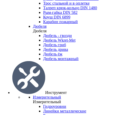
Трос стальной и в оплетке
Талреп крюк-кольцо DIN 1480
Рым-гайка DIN 582
Коуш DIN 6899
Карабин пожарный
Дюбеля
Дюбеля
Дюбель - гвозди
Дюбель Wkret-Met
Дюбель гриб
Дюбель дрива
Дюбель ёж
Дюбель монтажный
Инструмент
Измерительный
Измерительный
Гидроуровни
Линейки металлические