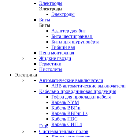
Электроды
Электроды
Электроды
Биты
Биты
Адаптер для бит
Бита шестигранная
Биты для шуруповёрта
Гибкий вал
Пена монтажная
Жидкие гвозди
Герметики
Пистолеты
Электрика
Автоматические выключатели
ABB автоматические выключатели
Кабельно-проводниковая продукция
Гофра для прокладки кабеля
Кабель NYM
Кабель ВВГнг
Кабель ВВГнг Ls
Кабель ПВС
Кабель СИП-4
Еще
Системы теплых полов
Лента демпферная