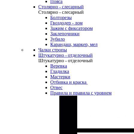
Пояса
Столярно - слесарный
Столярно - слесарный
Болторезы
Гвоздодер - лом
Зажим с фиксатором
Заклепочники
Зубило
Карандаш, маркер, мел
Чалки стропы
Штукатурно - отделочный
Штукатурно - отделочный
Веревка
Гладилка
Мастерки
Отбивка и краска
Отвес
Правила и правила с уровнем