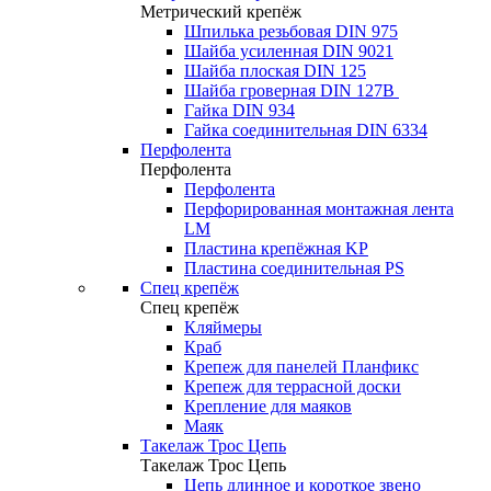
Метрический крепёж
Шпилька резьбовая DIN 975
Шайба усиленная DIN 9021
Шайба плоская DIN 125
Шайба гроверная DIN 127B
Гайка DIN 934
Гайка соединительная DIN 6334
Перфолента
Перфолента
Перфолента
Перфорированная монтажная лента
LM
Пластина крепёжная KP
Пластина соединительная PS
Спец крепёж
Спец крепёж
Кляймеры
Краб
Крепеж для панелей Планфикс
Крепеж для террасной доски
Крепление для маяков
Маяк
Такелаж Трос Цепь
Такелаж Трос Цепь
Цепь длинное и короткое звено