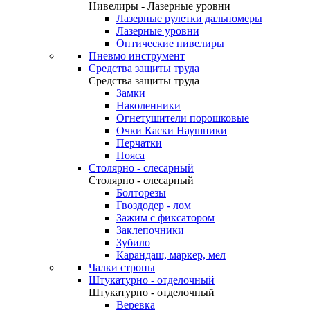
Нивелиры - Лазерные уровни
Лазерные рулетки дальномеры
Лазерные уровни
Оптические нивелиры
Пневмо инструмент
Средства защиты труда
Средства защиты труда
Замки
Наколенники
Огнетушители порошковые
Очки Каски Наушники
Перчатки
Пояса
Столярно - слесарный
Столярно - слесарный
Болторезы
Гвоздодер - лом
Зажим с фиксатором
Заклепочники
Зубило
Карандаш, маркер, мел
Чалки стропы
Штукатурно - отделочный
Штукатурно - отделочный
Веревка