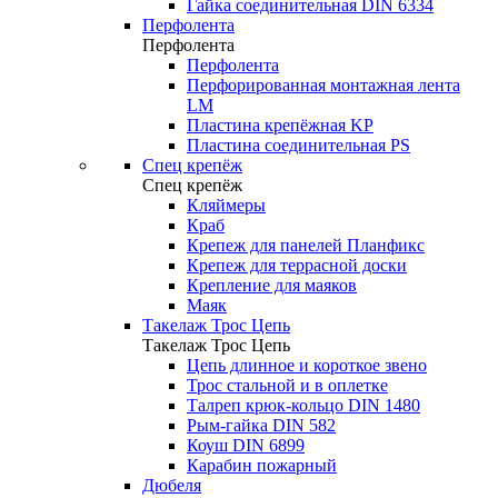
Гайка соединительная DIN 6334
Перфолента
Перфолента
Перфолента
Перфорированная монтажная лента
LM
Пластина крепёжная KP
Пластина соединительная PS
Спец крепёж
Спец крепёж
Кляймеры
Краб
Крепеж для панелей Планфикс
Крепеж для террасной доски
Крепление для маяков
Маяк
Такелаж Трос Цепь
Такелаж Трос Цепь
Цепь длинное и короткое звено
Трос стальной и в оплетке
Талреп крюк-кольцо DIN 1480
Рым-гайка DIN 582
Коуш DIN 6899
Карабин пожарный
Дюбеля