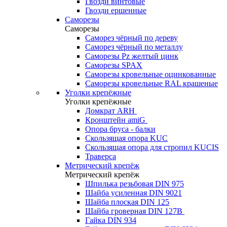
Гвозди винтовые
Гвозди ершенные
Саморезы
Саморезы
Саморез чёрный по дереву
Саморез чёрный по металлу
Саморезы Pz желтый цинк
Саморезы SPAX
Саморезы кровельные оцинкованные
Саморезы кровельные RAL крашеные
Уголки крепёжные
Уголки крепёжные
Домкрат ARH
Кронштейн amiG
Опора бруса - балки
Скользящая опора KUC
Скользящая опора для стропил KUCIS
Траверса
Метрический крепёж
Метрический крепёж
Шпилька резьбовая DIN 975
Шайба усиленная DIN 9021
Шайба плоская DIN 125
Шайба гроверная DIN 127B
Гайка DIN 934