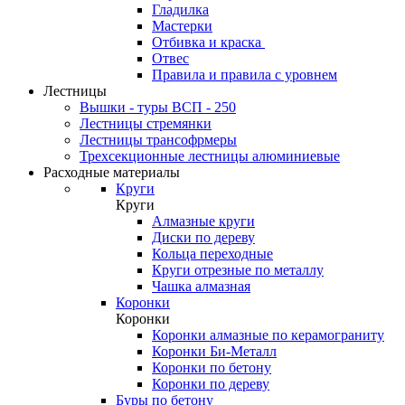
Гладилка
Мастерки
Отбивка и краска
Отвес
Правила и правила с уровнем
Лестницы
Вышки - туры ВСП - 250
Лестницы стремянки
Лестницы трансофрмеры
Трехсекционные лестницы алюминиевые
Расходные материалы
Круги
Круги
Алмазные круги
Диски по дереву
Кольца переходные
Круги отрезные по металлу
Чашка алмазная
Коронки
Коронки
Коронки алмазные по керамограниту
Коронки Би-Металл
Коронки по бетону
Коронки по дереву
Буры по бетону