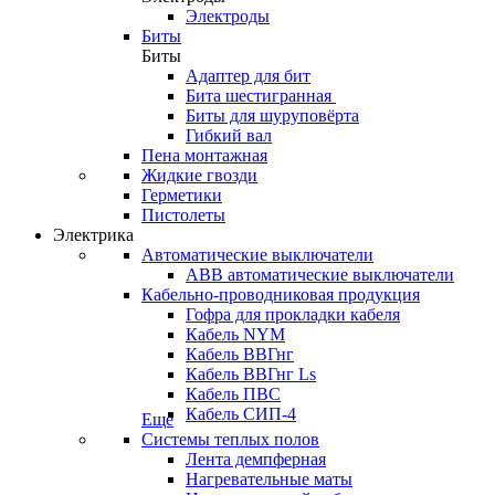
Электроды
Биты
Биты
Адаптер для бит
Бита шестигранная
Биты для шуруповёрта
Гибкий вал
Пена монтажная
Жидкие гвозди
Герметики
Пистолеты
Электрика
Автоматические выключатели
ABB автоматические выключатели
Кабельно-проводниковая продукция
Гофра для прокладки кабеля
Кабель NYM
Кабель ВВГнг
Кабель ВВГнг Ls
Кабель ПВС
Кабель СИП-4
Еще
Системы теплых полов
Лента демпферная
Нагревательные маты