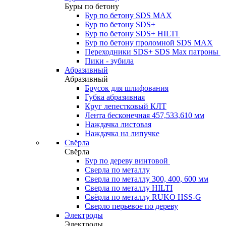
Буры по бетону
Бур по бетону SDS MAX
Бур по бетону SDS+
Бур по бетону SDS+ HILTI
Бур по бетону проломной SDS MAX
Переходники SDS+ SDS Max патроны
Пики - зубила
Абразивный
Абразивный
Брусок для шлифования
Губка абразивная
Круг лепестковый КЛТ
Лента бесконечная 457,533,610 мм
Наждачка листовая
Наждачка на липучке
Свёрла
Свёрла
Бур по дереву винтовой
Сверла по металлу
Сверла по металлу 300, 400, 600 мм
Сверла по металлу HILTI
Свёрла по металлу RUKO HSS-G
Сверло перьевое по дереву
Электроды
Электроды