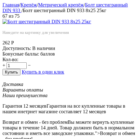
Главная
/
Крепёж
/
Метрический крепёж
/
Болт шестигранный
DIN 933
/
Болт шестигранный DIN 933 8х25 25кг
67
из
75
Наведите на картинку для увеличения
262
Р
Доступность:
В наличии
Бонусные баллы:
баллов
Кол-во:
+
−
Купить в один клик
Купить
Доставка
Варианты оплаты
Наши преимушества
Гарантия 12 месяцев
Гарантия на все купленные товары в
нашем инетрнет магазине составляет 12 месяцев
Возврат и обмен - без проблем
Вы можете вернуть купленные
товары в течение 14 дней. Товар должнен быть в нормальном
состоянии и иметь все заводские упаковки.">Возврат и обмен
- без проблем!