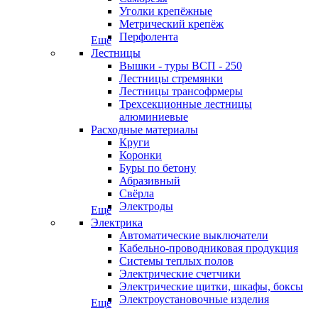
Уголки крепёжные
Метрический крепёж
Перфолента
Еще
Лестницы
Вышки - туры ВСП - 250
Лестницы стремянки
Лестницы трансофрмеры
Трехсекционные лестницы
алюминиевые
Расходные материалы
Круги
Коронки
Буры по бетону
Абразивный
Свёрла
Электроды
Еще
Электрика
Автоматические выключатели
Кабельно-проводниковая продукция
Системы теплых полов
Электрические счетчики
Электрические щитки, шкафы, боксы
Электроустановочные изделия
Еще