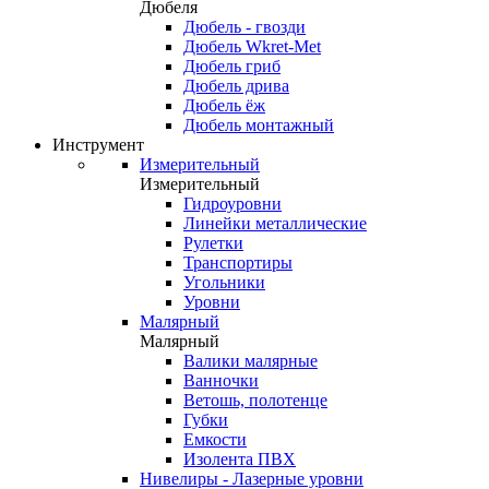
Дюбеля
Дюбель - гвозди
Дюбель Wkret-Met
Дюбель гриб
Дюбель дрива
Дюбель ёж
Дюбель монтажный
Инструмент
Измерительный
Измерительный
Гидроуровни
Линейки металлические
Рулетки
Транспортиры
Угольники
Уровни
Малярный
Малярный
Валики малярные
Ванночки
Ветошь, полотенце
Губки
Емкости
Изолента ПВХ
Нивелиры - Лазерные уровни