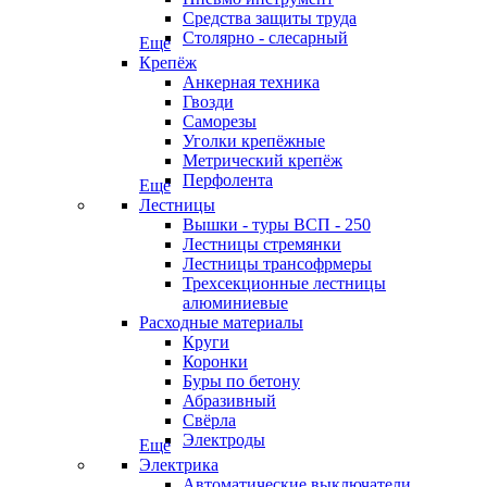
Средства защиты труда
Столярно - слесарный
Еще
Крепёж
Анкерная техника
Гвозди
Саморезы
Уголки крепёжные
Метрический крепёж
Перфолента
Еще
Лестницы
Вышки - туры ВСП - 250
Лестницы стремянки
Лестницы трансофрмеры
Трехсекционные лестницы
алюминиевые
Расходные материалы
Круги
Коронки
Буры по бетону
Абразивный
Свёрла
Электроды
Еще
Электрика
Автоматические выключатели