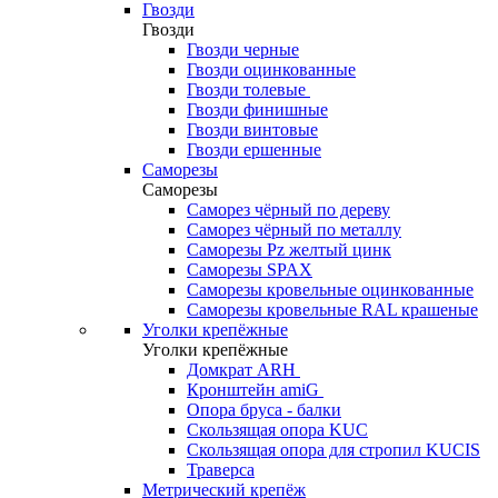
Гвозди
Гвозди
Гвозди черные
Гвозди оцинкованные
Гвозди толевые
Гвозди финишные
Гвозди винтовые
Гвозди ершенные
Саморезы
Саморезы
Саморез чёрный по дереву
Саморез чёрный по металлу
Саморезы Pz желтый цинк
Саморезы SPAX
Саморезы кровельные оцинкованные
Саморезы кровельные RAL крашеные
Уголки крепёжные
Уголки крепёжные
Домкрат ARH
Кронштейн amiG
Опора бруса - балки
Скользящая опора KUC
Скользящая опора для стропил KUCIS
Траверса
Метрический крепёж