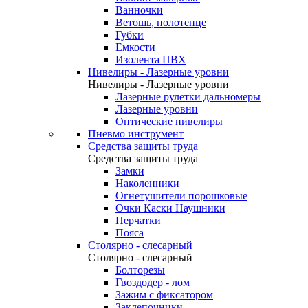
Ванночки
Ветошь, полотенце
Губки
Емкости
Изолента ПВХ
Нивелиры - Лазерные уровни
Нивелиры - Лазерные уровни
Лазерные рулетки дальномеры
Лазерные уровни
Оптические нивелиры
Пневмо инструмент
Средства защиты труда
Средства защиты труда
Замки
Наколенники
Огнетушители порошковые
Очки Каски Наушники
Перчатки
Пояса
Столярно - слесарный
Столярно - слесарный
Болторезы
Гвоздодер - лом
Зажим с фиксатором
Заклепочники