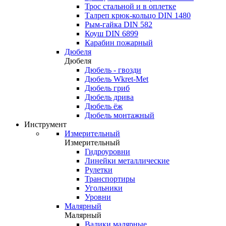
Трос стальной и в оплетке
Талреп крюк-кольцо DIN 1480
Рым-гайка DIN 582
Коуш DIN 6899
Карабин пожарный
Дюбеля
Дюбеля
Дюбель - гвозди
Дюбель Wkret-Met
Дюбель гриб
Дюбель дрива
Дюбель ёж
Дюбель монтажный
Инструмент
Измерительный
Измерительный
Гидроуровни
Линейки металлические
Рулетки
Транспортиры
Угольники
Уровни
Малярный
Малярный
Валики малярные