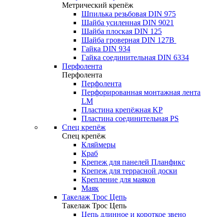
Метрический крепёж
Шпилька резьбовая DIN 975
Шайба усиленная DIN 9021
Шайба плоская DIN 125
Шайба гроверная DIN 127B
Гайка DIN 934
Гайка соединительная DIN 6334
Перфолента
Перфолента
Перфолента
Перфорированная монтажная лента
LM
Пластина крепёжная KP
Пластина соединительная PS
Спец крепёж
Спец крепёж
Кляймеры
Краб
Крепеж для панелей Планфикс
Крепеж для террасной доски
Крепление для маяков
Маяк
Такелаж Трос Цепь
Такелаж Трос Цепь
Цепь длинное и короткое звено