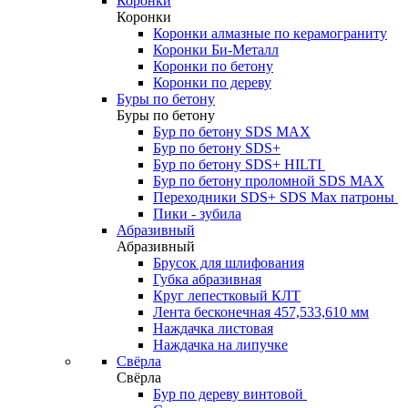
Коронки
Коронки
Коронки алмазные по керамограниту
Коронки Би-Металл
Коронки по бетону
Коронки по дереву
Буры по бетону
Буры по бетону
Бур по бетону SDS MAX
Бур по бетону SDS+
Бур по бетону SDS+ HILTI
Бур по бетону проломной SDS MAX
Переходники SDS+ SDS Max патроны
Пики - зубила
Абразивный
Абразивный
Брусок для шлифования
Губка абразивная
Круг лепестковый КЛТ
Лента бесконечная 457,533,610 мм
Наждачка листовая
Наждачка на липучке
Свёрла
Свёрла
Бур по дереву винтовой