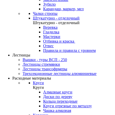
Зубило
Карандаш, маркер, мел
Чалки стропы
Штукатурно - отделочный
Штукатурно - отделочный
Веревка
Гладилка
Мастерки
Отбивка и краска
Отвес
Правила и правила с уровнем
Лестницы
Вышки - туры ВСП - 250
Лестницы стремянки
Лестницы трансофрмеры
Трехсекционные лестницы алюминиевые
Расходные материалы
Круги
Круги
Алмазные круги
Диски по дереву
Кольца переходные
Круги отрезные по металлу
Чашка алмазная