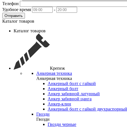
Телефон
Удобное время
-
Отправить
Каталог товаров
Каталог товаров
Крепеж
Анкерная техника
Анкерная техника
Анкерный болт с гайкой
Анкерный болт
Анкер забивной латунный
Анкер забивной цанга
Анкер-клин
Анкерный болт с гайкой двухраспорны
Гвозди
Гвозди
Гвозди черные