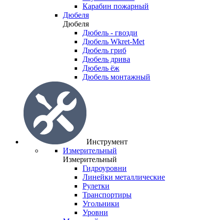
Карабин пожарный
Дюбеля
Дюбеля
Дюбель - гвозди
Дюбель Wkret-Met
Дюбель гриб
Дюбель дрива
Дюбель ёж
Дюбель монтажный
Инструмент
Измерительный
Измерительный
Гидроуровни
Линейки металлические
Рулетки
Транспортиры
Угольники
Уровни