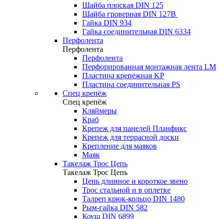
Шайба плоская DIN 125
Шайба гроверная DIN 127B
Гайка DIN 934
Гайка соединительная DIN 6334
Перфолента
Перфолента
Перфолента
Перфорированная монтажная лента LM
Пластина крепёжная KP
Пластина соединительная PS
Спец крепёж
Спец крепёж
Кляймеры
Краб
Крепеж для панелей Планфикс
Крепеж для террасной доски
Крепление для маяков
Маяк
Такелаж Трос Цепь
Такелаж Трос Цепь
Цепь длинное и короткое звено
Трос стальной и в оплетке
Талреп крюк-кольцо DIN 1480
Рым-гайка DIN 582
Коуш DIN 6899