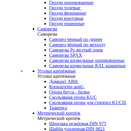
Гвозди оцинкованные
Гвозди толевые
Гвозди финишные
Гвозди винтовые
Гвозди ершенные
Саморезы
Саморезы
Саморез чёрный по дереву
Саморез чёрный по металлу
Саморезы Pz желтый цинк
Саморезы SPAX
Саморезы кровельные оцинкованные
Саморезы кровельные RAL крашеные
Уголки крепёжные
Уголки крепёжные
Домкрат ARH
Кронштейн amiG
Опора бруса - балки
Скользящая опора KUC
Скользящая опора для стропил KUCIS
Траверса
Метрический крепёж
Метрический крепёж
Шпилька резьбовая DIN 975
Шайба усиленная DIN 9021