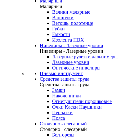
Малярный
Малярный
Валики малярные
Ванночки
Ветошь, полотенце
Губки
Емкости
Изолента ПВХ
Нивелиры - Лазерные уровни
Нивелиры - Лазерные уровни
Лазерные рулетки дальномеры
Лазерные уровни
Оптические нивелиры
Пневмо инструмент
Средства защиты труда
Средства защиты труда
Замки
Наколенники
Огнетушители порошковые
Очки Каски Наушники
Перчатки
Пояса
Столярно - слесарный
Столярно - слесарный
Болторезы