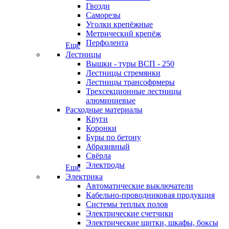
Гвозди
Саморезы
Уголки крепёжные
Метрический крепёж
Перфолента
Еще
Лестницы
Вышки - туры ВСП - 250
Лестницы стремянки
Лестницы трансофрмеры
Трехсекционные лестницы
алюминиевые
Расходные материалы
Круги
Коронки
Буры по бетону
Абразивный
Свёрла
Электроды
Еще
Электрика
Автоматические выключатели
Кабельно-проводниковая продукция
Системы теплых полов
Электрические счетчики
Электрические щитки, шкафы, боксы