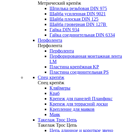
Метрический крепёж
Шпилька резьбовая DIN 975
Шайба усиленная DIN 9021
Шайба плоская DIN 125
Шайба гроверная DIN 127B
Гайка DIN 934
Гайка соединительная DIN 6334
Перфолента
Перфолента
Перфолента
Перфорированная монтажная лента
LM
Пластина крепёжная KP
Пластина соединительная PS
Спец крепёж
Спец крепёж
Кляймеры
Краб
Крепеж для панелей Планфикс
Крепеж для террасной доски
Крепление для маяков
Маяк
Такелаж Трос Цепь
Такелаж Трос Цепь
Цепь длинное и короткое звено