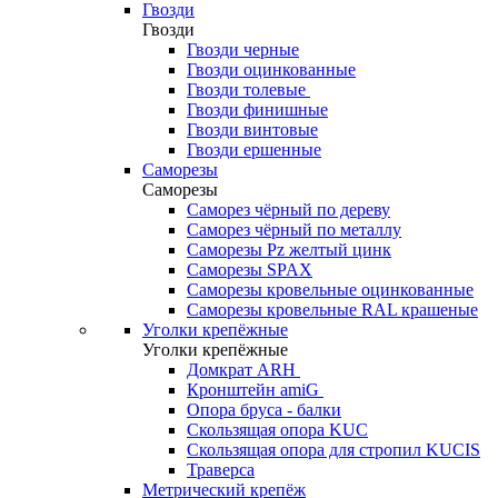
Гвозди
Гвозди
Гвозди черные
Гвозди оцинкованные
Гвозди толевые
Гвозди финишные
Гвозди винтовые
Гвозди ершенные
Саморезы
Саморезы
Саморез чёрный по дереву
Саморез чёрный по металлу
Саморезы Pz желтый цинк
Саморезы SPAX
Саморезы кровельные оцинкованные
Саморезы кровельные RAL крашеные
Уголки крепёжные
Уголки крепёжные
Домкрат ARH
Кронштейн amiG
Опора бруса - балки
Скользящая опора KUC
Скользящая опора для стропил KUCIS
Траверса
Метрический крепёж