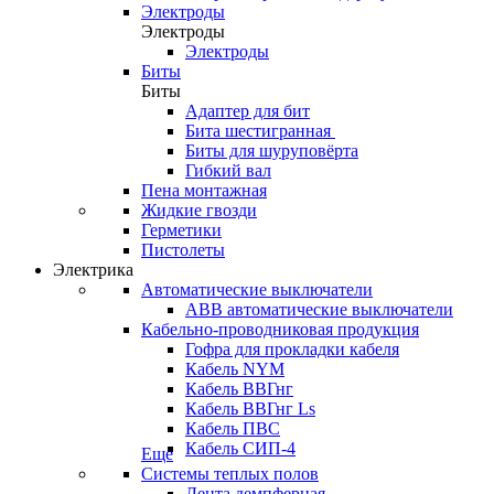
Электроды
Электроды
Электроды
Биты
Биты
Адаптер для бит
Бита шестигранная
Биты для шуруповёрта
Гибкий вал
Пена монтажная
Жидкие гвозди
Герметики
Пистолеты
Электрика
Автоматические выключатели
ABB автоматические выключатели
Кабельно-проводниковая продукция
Гофра для прокладки кабеля
Кабель NYM
Кабель ВВГнг
Кабель ВВГнг Ls
Кабель ПВС
Кабель СИП-4
Еще
Системы теплых полов
Лента демпферная