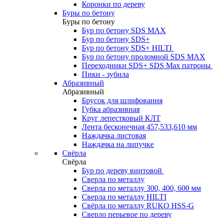
Коронки по дереву
Буры по бетону
Буры по бетону
Бур по бетону SDS MAX
Бур по бетону SDS+
Бур по бетону SDS+ HILTI
Бур по бетону проломной SDS MAX
Переходники SDS+ SDS Max патроны
Пики - зубила
Абразивный
Абразивный
Брусок для шлифования
Губка абразивная
Круг лепестковый КЛТ
Лента бесконечная 457,533,610 мм
Наждачка листовая
Наждачка на липучке
Свёрла
Свёрла
Бур по дереву винтовой
Сверла по металлу
Сверла по металлу 300, 400, 600 мм
Сверла по металлу HILTI
Свёрла по металлу RUKO HSS-G
Сверло перьевое по дереву