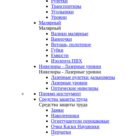
Рулетки
Транспортиры
Угольники
Уровни
Малярный
Малярный
Валики малярные
Ванночки
Ветошь, полотенце
Губки
Емкости
Изолента ПВХ
Нивелиры - Лазерные уровни
Нивелиры - Лазерные уровни
Лазерные рулетки дальномеры
Лазерные уровни
Оптические нивелиры
Пневмо инструмент
Средства защиты труда
Средства защиты труда
Замки
Наколенники
Огнетушители порошковые
Очки Каски Наушники
Перчатки