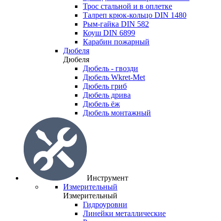
Трос стальной и в оплетке
Талреп крюк-кольцо DIN 1480
Рым-гайка DIN 582
Коуш DIN 6899
Карабин пожарный
Дюбеля
Дюбеля
Дюбель - гвозди
Дюбель Wkret-Met
Дюбель гриб
Дюбель дрива
Дюбель ёж
Дюбель монтажный
Инструмент
Измерительный
Измерительный
Гидроуровни
Линейки металлические