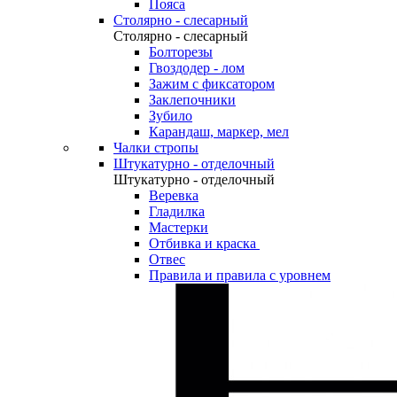
Пояса
Столярно - слесарный
Столярно - слесарный
Болторезы
Гвоздодер - лом
Зажим с фиксатором
Заклепочники
Зубило
Карандаш, маркер, мел
Чалки стропы
Штукатурно - отделочный
Штукатурно - отделочный
Веревка
Гладилка
Мастерки
Отбивка и краска
Отвес
Правила и правила с уровнем