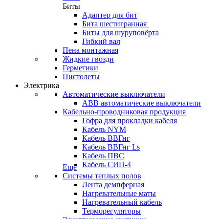
Биты
Адаптер для бит
Бита шестигранная
Биты для шуруповёрта
Гибкий вал
Пена монтажная
Жидкие гвозди
Герметики
Пистолеты
Электрика
Автоматические выключатели
ABB автоматические выключатели
Кабельно-проводниковая продукция
Гофра для прокладки кабеля
Кабель NYM
Кабель ВВГнг
Кабель ВВГнг Ls
Кабель ПВС
Кабель СИП-4
Еще
Системы теплых полов
Лента демпферная
Нагревательные маты
Нагревательный кабель
Терморегуляторы