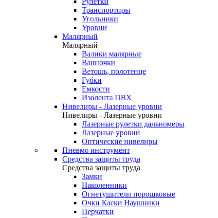
Рулетки
Транспортиры
Угольники
Уровни
Малярный
Малярный
Валики малярные
Ванночки
Ветошь, полотенце
Губки
Емкости
Изолента ПВХ
Нивелиры - Лазерные уровни
Нивелиры - Лазерные уровни
Лазерные рулетки дальномеры
Лазерные уровни
Оптические нивелиры
Пневмо инструмент
Средства защиты труда
Средства защиты труда
Замки
Наколенники
Огнетушители порошковые
Очки Каски Наушники
Перчатки