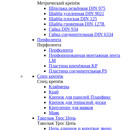
Метрический крепёж
Шпилька резьбовая DIN 975
Шайба усиленная DIN 9021
Шайба плоская DIN 125
Шайба гроверная DIN 127B
Гайка DIN 934
Гайка соединительная DIN 6334
Перфолента
Перфолента
Перфолента
Перфорированная монтажная лента
LM
Пластина крепёжная KP
Пластина соединительная PS
Спец крепёж
Спец крепёж
Кляймеры
Краб
Крепеж для панелей Планфикс
Крепеж для террасной доски
Крепление для маяков
Маяк
Такелаж Трос Цепь
Такелаж Трос Цепь
Цепь длинное и короткое звено