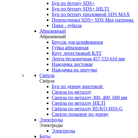
Бур по бетону SDS+
Бур по бетону SDS+ HILTI
Бур по бетону проломной SDS MAX
Переходники SDS+ SDS Max патроны
Пики - зубила
Абразивный
Абразивный
Брусок для шлифования
Губка абразивная
Круг лепестковый КЛТ
Лента бесконечная 457,533,610 мм
Наждачка листовая
Наждачка на липучке
Свёрла
Свёрла
Бур по дереву винтовой
Сверла по металлу
Сверла по металлу 300, 400, 600 мм
Сверла по металлу HILTI
Свёрла по металлу RUKO HSS-G
Сверло перьевое по дереву
Электроды
Электроды
Электроды
Биты