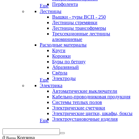
Перфолента
Еще
Лестницы
Вышки - туры ВСП - 250
Лестницы стремянки
Лестницы трансофрмеры
Трехсекционные лестницы
алюминиевые
Расходные материалы
Круги
Коронки
Буры по бетону
Абразивный
Свёрла
Электроды
Еще
Электрика
Автоматические выключатели
Кабельно-проводниковая продукция
Системы теплых полов
Электрические счетчики
Электрические щитки, шкафы, боксы
Электроустановочные изделия
Еще
0
Корзина
Ваша