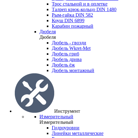
Трос стальной и в оплетке
Талреп крюк-кольцо DIN 1480
Рым-гайка DIN 582
Коуш DIN 6899
Карабин пожарный
Дюбеля
Дюбеля
Дюбель - гвозди
Дюбель Wkret-Met
Дюбель гриб
Дюбель дрива
Дюбель ёж
Дюбель монтажный
Инструмент
Измерительный
Измерительный
Гидроуровни
Линейки металлические