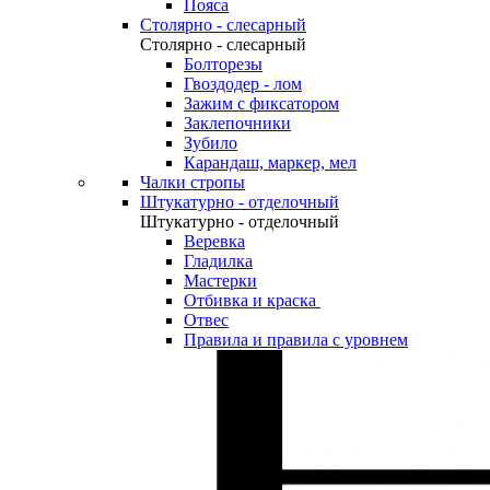
Пояса
Столярно - слесарный
Столярно - слесарный
Болторезы
Гвоздодер - лом
Зажим с фиксатором
Заклепочники
Зубило
Карандаш, маркер, мел
Чалки стропы
Штукатурно - отделочный
Штукатурно - отделочный
Веревка
Гладилка
Мастерки
Отбивка и краска
Отвес
Правила и правила с уровнем