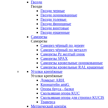
Гвозди
Гвозди
Гвозди черные
Гвозди оцинкованные
Гвозди толевые
Гвозди финишные
Гвозди винтовые
Гвозди ершенные
Саморезы
Саморезы
Саморез чёрный по дереву
Саморез чёрный по металлу
Саморезы Pz желтый цинк
Саморезы SPAX
Саморезы кровельные оцинкованные
Саморезы кровельные RAL крашеные
Уголки крепёжные
Уголки крепёжные
Домкрат ARH
Кронштейн amiG
Опора бруса - балки
Скользящая опора KUC
Скользящая опора для стропил KUCIS
Траверса
Метрический крепёж